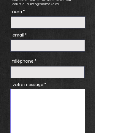
courriel à
info@momoko.ca
nom
email
téléphone
votre message