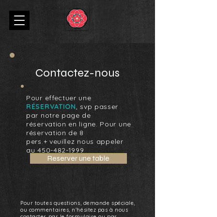
Contactez-nous
Pour effectuer une
RÉSERVATION
, svp passer
par notre page de
réservation en ligne. Pour une
réservation de 8
pers.+
veuillez nous appeler
au
450-482-1999
Reserver une table
Pour toutes questions, demande spéciale,
ou commentaires, n'hésitez pas à nous
contacter par le formulaire ou par