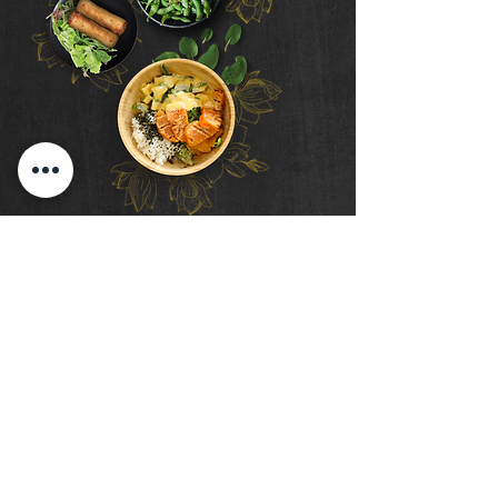
COMBO
Oyé Poké
pour 2
4 rouleaux impériaux
1 edamame
2 bols poke au choix
saumon | tofu | poulet TAO
crevettes tempura | crevettes