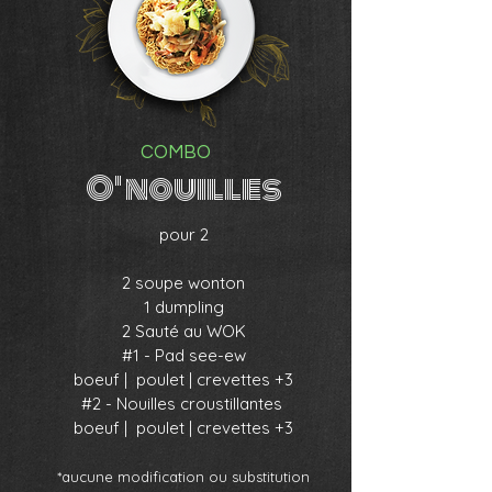
COMBO
O' nouilles
pour 2
2 soupe wonton
1 dumpling
2 Sauté au WOK
#1 - Pad see-ew
boeuf | poulet | crevettes +3
#2 - Nouilles croustillantes
boeuf |
poulet | crevettes +3
*aucune modification ou substitu
tio
n