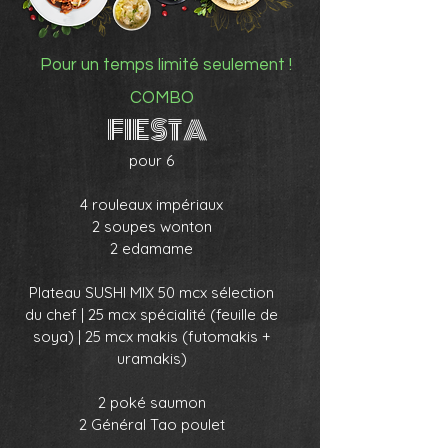
Pour un temps limité seulement !
COMBO
FIESTA
pour 6
4 rouleaux impériaux
2 soupes wonton
2 edamame
Plateau SUSHI MIX 50 mcx sélection
du chef | 25 mcx spécialité (feuille de
soya) | 25 mcx makis (futomakis +
uramakis)
2 poké saumon
2 Général Tao poulet