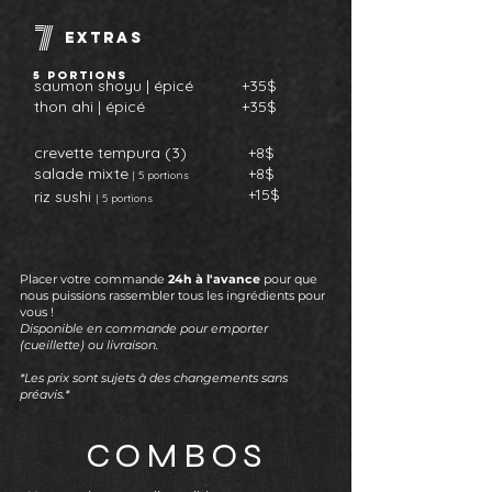
7
extras
5 portions
saumon shoyu | épicé
+35$
thon ahi |
épicé
+35$
crevette tempura (3)
+8$
sala
de mixte
+8$
| 5 portions
+15$
riz sushi
| 5 portions
Placer votre commande
24h à l'avance
pour que
nous puissions rassembler tous les ingrédients pour
vous !
Disponible en commande pour emporter
(cueillette) ou livraison.
*Les prix sont sujets à des changements sans
préavis.*
COMBOS