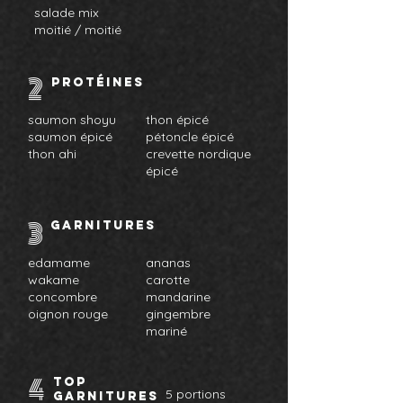
salade mix
moitié / moitié
2
protéines
saumon shoyu
thon épicé
saumon épicé
pétoncle épicé
thon ahi
crevette nordique
épicé
3
GARNITURES
edamame
ananas
wakame
carotte
concombre
mandarine
oignon rouge
gingembre
mariné
4
top
5 portions
GARNITURES