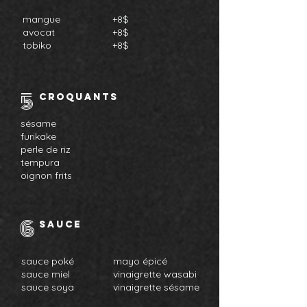
mangue
+8$
avocat
+8$
tobiko
+8$
5
CROQUANTS
sésame
furikake
perle de riz
tempura
oignon frits
6
SAUCE
sauce poké
mayo épicé
sauce miel
vinaigrette wasabi
sauce soya
vinaigrette sésame