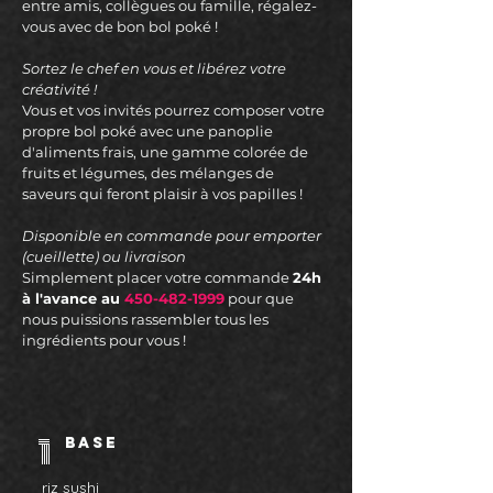
entre amis, collègues ou famille, régalez-
vous avec de bon bol poké !
Sortez le chef en vous et libérez votre
créativité !
Vous et vos invités pourrez composer votre
propre bol poké avec une panoplie
d'aliments frais, une gamme colorée de
fruits et légumes, des mélanges de
saveurs qui feront plaisir à vos papilles !
Disponible en commande pour emporter
(cueillette) ou livraison
Simplement placer votre commande
24h
à l'avance au
450-482-1999
pour que
nous puissions rassembler tous les
ingrédients pour vous !
1
base
riz sushi