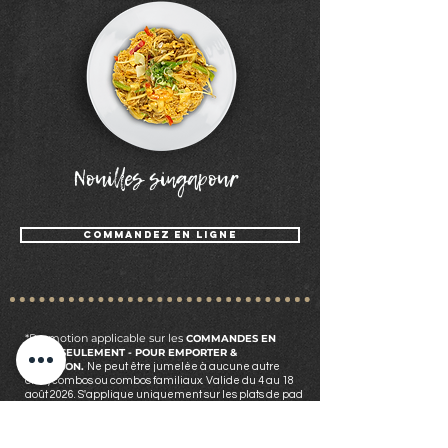
Nouilles singapour
COMMANDEZ EN LIGNE
*Promotion applicable sur les
COMMANDES EN
LIGNE SEULEMENT -
POUR EMPORTER &
LIVRAISON
.
Ne peut être jumelée à aucune autre
offre, combos ou combos familiaux. Valide du 4 au 18
août 2026.
S'applique uniquement sur les plats de pad
thaï pad see-ew, nouilles croustillantes, nouilles
singapour et riz frit. Ajoutez l'item choisi dans votre
panier
lors de la commande.
Le rabais s'applique